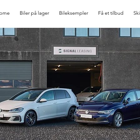
ome
Biler på lager
Bileksempler
Få et tilbud
Ski