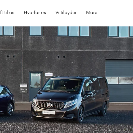
ft til os
Hvorfor os
Vi tilbyder
More