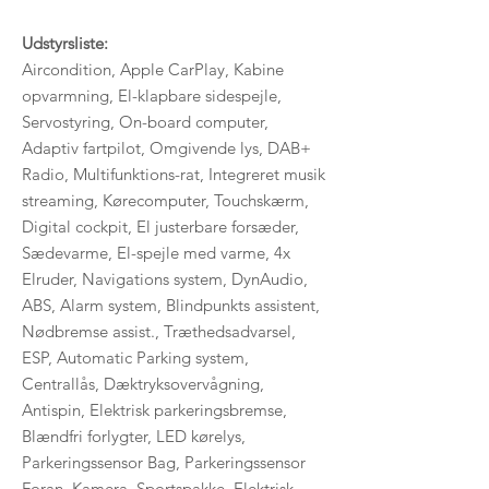
Udstyrsliste:
Aircondition, Apple CarPlay, Kabine
opvarmning, El-klapbare sidespejle,
Servostyring, On-board computer,
Adaptiv fartpilot, Omgivende lys, DAB+
Radio, Multifunktions-rat, Integreret musik
streaming, Kørecomputer, Touchskærm,
Digital cockpit, El justerbare forsæder,
Sædevarme, El-spejle med varme, 4x
Elruder, Navigations system, DynAudio,
ABS, Alarm system, Blindpunkts assistent,
Nødbremse assist., Træthedsadvarsel,
ESP, Automatic Parking system,
Centrallås, Dæktryksovervågning,
Antispin, Elektrisk parkeringsbremse,
Blændfri forlygter, LED kørelys,
Parkeringssensor Bag, Parkeringssensor
Foran, Kamera, Sportspakke, Elektrisk