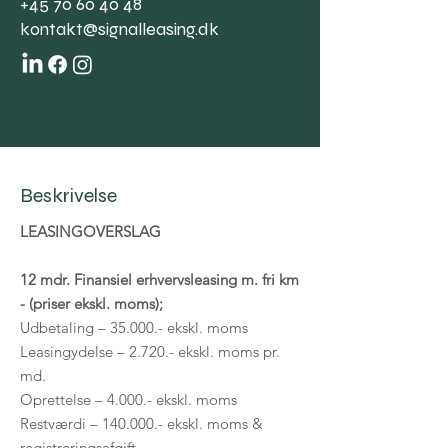
+45 70 60 40 48
kontakt@signalleasing.dk
Beskrivelse
LEASINGOVERSLAG
12 mdr. Finansiel erhvervsleasing m. fri km
- (priser ekskl. moms);
Udbetaling – 35.000.- ekskl. moms
Leasingydelse – 2.720.- ekskl. moms pr.
md.
Oprettelse – 4.000.- ekskl. moms
Restværdi – 140.000.- ekskl. moms &
registreringsafgift