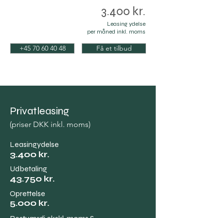
3.400 kr.
Leasing ydelse
per måned inkl. moms
+45 70 60 40 48
Få et tilbud
Privatleasing
(priser
DKK
inkl. moms)
Leasingydelse
3.400 kr.
Udbetaling
43.750 kr.
Oprettelse
5.000 kr.